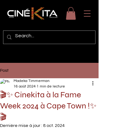
Post
Madeka Timmerman
16 août 2024
1 min de lecture
🎬✨ Cinekita à la Fame
Week 2024 à Cape Town !✨
🎬
Dernière mise à jour :
8 oct. 2024