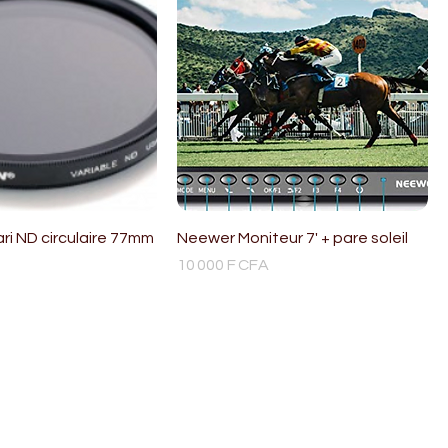
vari ND circulaire 77mm
Neewer Moniteur 7' + pare soleil
Prix
10 000 F CFA