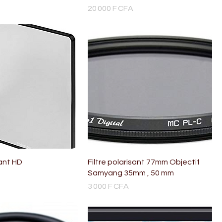
Prix
20 000 F CFA
sant HD
Filtre polarisant 77mm Objectif
Samyang 35mm , 50 mm
Prix
3 000 F CFA