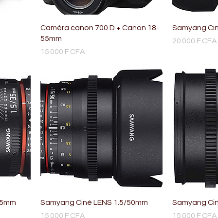
Caméra canon 700 D + Canon 18-
Samyang Cin
55mm
Prix
20 000 F CFA
Prix
15 000 F CFA
35mm
Samyang Ciné LENS 1.5/50mm
Samyang Cin
Prix
Prix
15 000 F CFA
15 000 F CFA