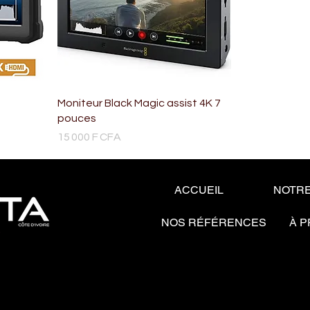
Moniteur Black Magic assist 4K 7
pouces
Prix
15 000 F CFA
ACCUEIL
NOTRE
NOS RÉFÉRENCES
À 