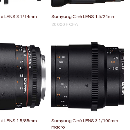
é LENS 3.1/14mm
Samyang Ciné LENS 1.5/24mm
Prix
20 000 F CFA
é LENS 1.5/85mm
Samyang Ciné LENS 3.1/100mm
macro