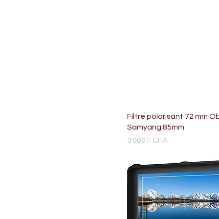
Filtre polarisant 72 mm Ob
Samyang 85mm
Prix
3 000 F CFA