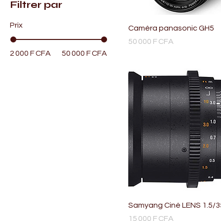
Filtrer par
Prix
Caméra panasonic GH5
Prix
50 000 F CFA
2 000 F CFA
50 000 F CFA
Samyang Ciné LENS 1.5/
Prix
15 000 F CFA