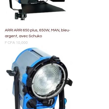
ARRI ARRI 650 plus, 650W, MAN, bleu-
argent, avec Schuko
Price
F CFA 10,000