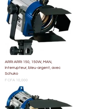
ARRI ARRI 150, 150W, MAN,
Interrupteur, bleu-argent, avec
Schuko
Price
F CFA 10,000