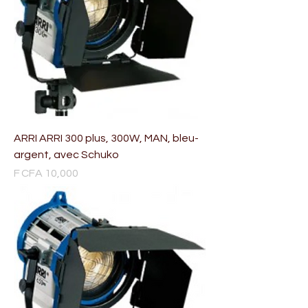
ARRI ARRI 300 plus, 300W, MAN, bleu-
argent, avec Schuko
Price
F CFA 10,000