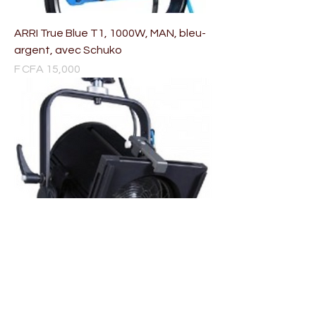
ARRI True Blue T1, 1000W, MAN, bleu-
argent, avec Schuko
Price
F CFA 15,000
ARRI True Blue T2, 2000W, MAN, noir,
sans connecteur