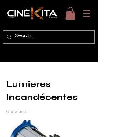
Home
Lumieres Incandécentes
Lumieres
Incandécentes
6 products
Filter & Sort