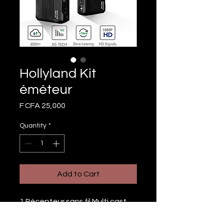
Hollyland Kit
éméteur
Price
F CFA 25,000
Quantity
*
Add to Cart
1 Récepteur sans fil Multi cast 
90m / HDMI / Cable HDMI spirale