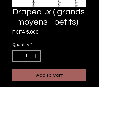
Drapeaux ( grands
- moyens - petits)
Price
F CFA 5,000
Quantity
*
Add to Cart