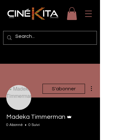
Plus d'actions
S'abonner
Administrateur
Madeka Timmerman
0 Abonné
0 Suivi