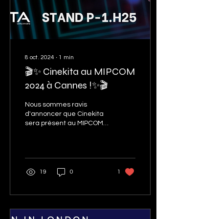
8 oct. 2024
∙
1
min
🎬✨ Cinekita au MIPCOM
2024 à Cannes !✨🎬
Nous sommes ravis
d'annoncer que Cinekita
sera présent au MIPCOM
2024 à Cannes !
Rejoignez-nous du 21 au
24 octobre 2024 sur le
stan d...
19
0
1