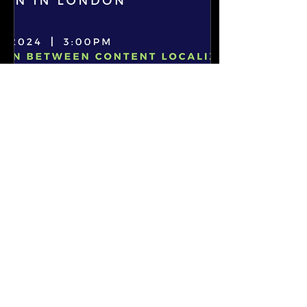
8 oct. 2024
∙
1
min
🎬✨ Cinekita au NIFS
London 2024 !✨🎬
Nous sommes ravis
d'annoncer que Cinekita
sera présent au NIFS
London 2024 ! Ne
manquez pas la
conférence de Steen
Ingmann, notre Head...