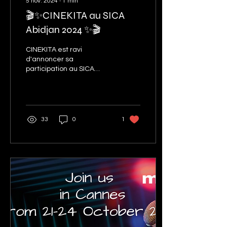
5 nov. 2024
∙
1
min
🎬✨CINEKITA au SICA
Abidjan 2024 ✨🎬
CINEKITA est ravi
d'annoncer sa
participation au SICA
Abidjan 2024 ! Rejoignez-
nous du 5 au 7 novembre
au Sofitel Hôtel Ivoire
33
0
1