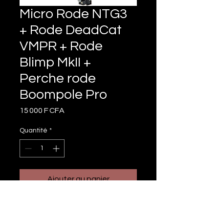
Micro Rode NTG3
+ Rode DeadCat
VMPR + Rode
Blimp MkII +
Perche rode
Boompole Pro
Prix
15 000 F CFA
Quantité
*
Ajouter au panier